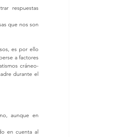
rar respuestas 
as que nos son 
os, es por ello 
erse a factores 
atismos cráneo-
adre durante el 
rno, aunque en 
o en cuenta al 