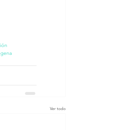
ión
agena
Ver todo