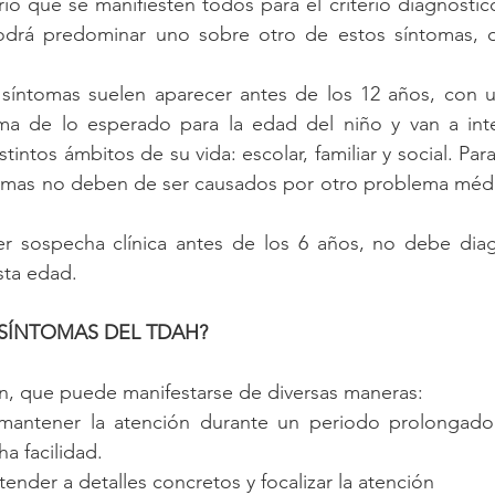
io que se manifiesten todos para el criterio diagnósti
drá predominar uno sobre otro de estos síntomas, o
íntomas suelen aparecer antes de los 12 años, con un
ma de lo esperado para la edad del niño y van a inter
istintos ámbitos de su vida: escolar, familiar y social. Par
mas no deben de ser causados por otro problema médico
sospecha clínica antes de los 6 años, no debe diagn
sta edad.
 SÍNTOMAS DEL TDAH?
ón, que puede manifestarse de diversas maneras:  
a mantener la atención durante un periodo prolongado
a facilidad.  
tender a detalles concretos y focalizar la atención  