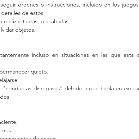
eguir órdenes o instrucciones, incluido en los juegos, 
detalles de estos.  
realizar tareas, o acabarlas.  
lvidar objetos. 
antemente incluso en situaciones en las que esta c
permanecer quieto.  
lajarse.  
 "conductas disruptivas” debido a que habla en exces
dos. 
ciente.  
rnos.  
ensar antes de actuar.  