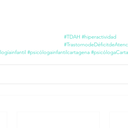
#TDAH
#hiperactividad
#TrastornodeDéficitdeAtenc
logíainfantil
#psicólogainfantilcartagena
#psicólogaCart