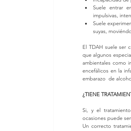
Suele entrar e
impulsivas, interr
Suele experimen
suyas, moviéndo
El TDAH suele ser c
que algunos especial
ambientales como in
encefálicos en la in
embarazo  de alcohol
¿TIENE TRATAMIEN
Si, y el tratamient
ocasiones puede ser
Un correcto tratami