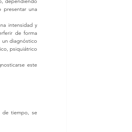
co, dependiendo 
 presentar una 
a intensidad y 
ferir de forma 
a un diagnóstico 
, psiquiátrico 
osticarse este 
 de tiempo, se 