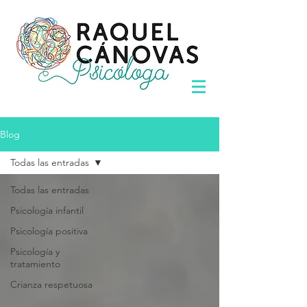
Blog
Todas las entradas
Todas las entradas
Psicología infantil
Psicología positiva
Psicología y
tratamiento
Crianza respetuosa