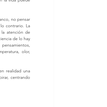
n la vida puede 
anco, no pensar 
o contrario. La 
la atención de 
encia de lo hay 
  pensamientos, 
eratura, olor, 
n realidad una 
irar, centrando 