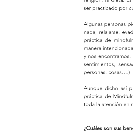
religión, ni dieta. 
ser practicado por c
Algunas personas pie
nada, relajarse, eva
práctica de mindful
manera intencionada 
y nos encontramos, 
sentimientos, sensa
personas, cosas….)  
Aunque dicho así pu
práctica de Mindfuln
toda la atención en n
¿Cuáles son sus bene