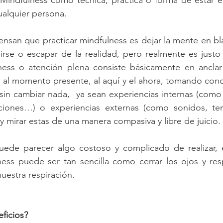
El Mindfulness como técnica, práctica o forma de estar e
ualquier persona.
nsan que practicar mindfulness es dejar la mente en bl
dirse o escapar de la realidad, pero realmente es justo l
ness o atención plena consiste básicamente en anclar 
al momento presente, al aquí y el ahora, tomando conci
sin cambiar nada,  ya sean experiencias internas (como
ciones…) o experiencias externas (como sonidos, temp
y mirar estas de una manera compasiva y libre de juicio.
ede parecer algo costoso y complicado de realizar, e
ess puede ser tan sencilla como cerrar los ojos y resp
uestra respiración.
ficios?